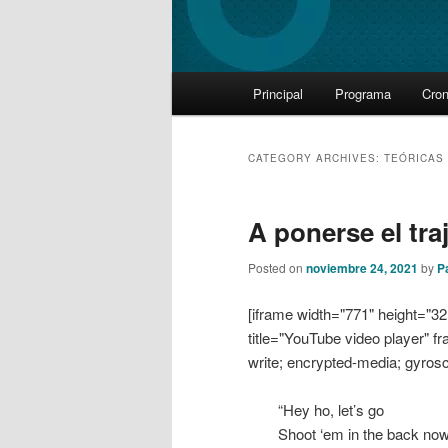
Main
Principal
Programa
Cro
Skip
Skip
menu
to
to
CATEGORY ARCHIVES:
TEÓRICAS
primary
secondary
A ponerse el tra
content
content
Posted on
noviembre 24, 2021
by
P
[iframe width="771" height=
title="YouTube video player" f
write; encrypted-media; gyrosco
“Hey ho, let’s go
Shoot ‘em in the back no