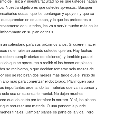
ento de Física y nuestra facultad no es que ustedes hagan
apa. Nuestro objetivo es que ustedes
aprendan
. Busquen
enseñarles cosas, que los contengan y apoyen, y que se
o que aprendan en esta etapa, y lo que los profesores e
erosamente con ustedes, les va a servir mucho más en las
rimbombante en su plan de tesis.
n un calendario para sus próximos años. Si quieren hacer
becas no empiezan cuando ustedes quieren. Hay fechas
es deben cumplir ciertas condiciones), y también para el
sentido que se apresuren a recibir si las becas empiezan
es se recibieron, o que decidan tomarse seis meses de
or eso se recibirán dos meses más tarde que el inicio de
n año más para comenzar el doctorado. Planifiquen para
as importantes ordenando las materias que van a cursar y
ue solo sea un calendario mental. No dejen muchos
ra cuando estén por terminar la carrera. Y sí, los planes
r que recursar una materia. O una pandemia puede
menes finales. Cambiar planes es parte de la vida. Pero