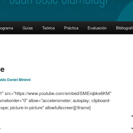
nograma
Guías
Teórica
Práctica
Evaluación
Bibliograf
je
ablo Daniel Mininni
"321" src="https://www.youtube.com/embed/SMErqbke6KM"
rameborder="0" allow="accelerometer; autoplay; clipboard-
pe; picture-in-picture" allowfullscreen][/iframe]
w