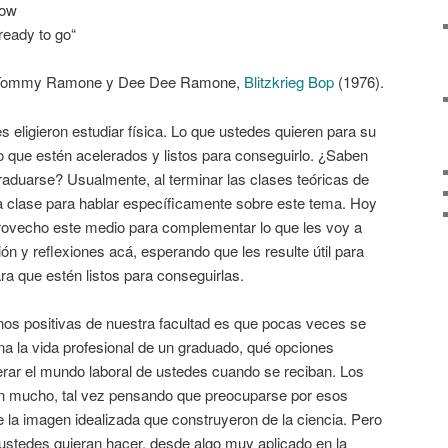
now
ready to go“
Tommy Ramone y Dee Dee Ramone,
Blitzkrieg Bop
(1976).
es eligieron estudiar física. Lo que ustedes quieren para su
ro que estén acelerados y listos para conseguirlo. ¿Saben
aduarse? Usualmente, al terminar las clases teóricas de
na clase para hablar específicamente sobre este tema. Hoy
provecho este medio para complementar lo que les voy a
n y reflexiones acá, esperando que les resulte útil para
a que estén listos para conseguirlas.
nos positivas de nuestra facultad es que pocas veces se
na la vida profesional de un graduado, qué opciones
erar el mundo laboral de ustedes cuando se reciban. Los
n mucho, tal vez pensando que preocuparse por esos
 la imagen idealizada que construyeron de la ciencia. Pero
ustedes quieran hacer, desde algo muy aplicado en la