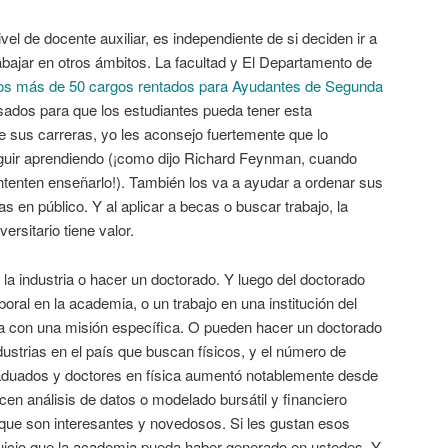
el de docente auxiliar, es independiente de si deciden ir a
rabajar en otros ámbitos. La facultad y El Departamento de
ños más de 50 cargos rentados para Ayudantes de Segunda
ensados para que los estudiantes pueda tener esta
e sus carreras, yo les aconsejo fuertemente que lo
eguir aprendiendo (¡como dijo Richard Feynman, cuando
ntenten enseñarlo!). También los va a ayudar a ordenar sus
 en público. Y al aplicar a becas o buscar trabajo, la
ersitario tiene valor.
 la industria o hacer un doctorado. Y luego del doctorado
oral en la academia, o un trabajo en una institución del
ía con una misión específica. O pueden hacer un doctorado
industrias en el país que buscan físicos, y el número de
raduados y doctores en física aumentó notablemente desde
 análisis de datos o modelado bursátil y financiero
que son interesantes y novedosos. Si les gustan esos
uicio que la academia pueda haber generado en ustedes. Y