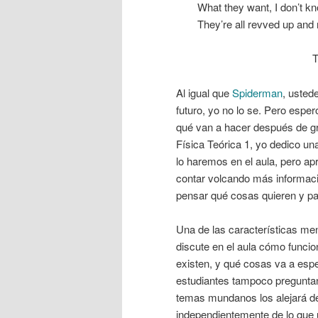
What they want, I don’t k
They’re all revved up and 
Al igual que
Spiderman
, usted
futuro, yo no lo se. Pero espe
qué van a hacer después de gr
Física Teórica 1, yo dedico u
lo haremos en el aula, pero a
contar volcando más informació
pensar qué cosas quieren y par
Una de las características me
discute en el aula cómo funcio
existen, y qué cosas va a esp
estudiantes tampoco pregunta
temas mundanos los alejará de
independientemente de lo que 