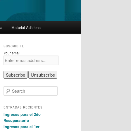
ía
Material Adicional
SUSCRIBITE
Your email:
S
e
a
r
ENTRADAS RECIENTES
c
Ingresos para el 2do
h
Recuperatorio
Ingresos para el 1er