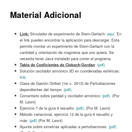
content
Material Adicional
Link:
Simulador de experimento de Stern-Gerlach:
aquí
. En
el link pueden encontrar la aplicación para descargar. Esta
permite montar un experimento de Stern-Gerlach con la
cantidad y orientación de magnetos que uno quiera. Se
necesita tener Java instalado para correr el programa.
Tabla de Coeficientes de Clebsch-Gordan
:
(pdf)
Solución oscilador armónico 3D en coordenadas esféricas:
link
.
Clase de Gastón Giribet (1er c. 2013) de Perturbaciones
dependientes del tiempo:
(pdf)
.
Comentario sobre paridad y oscilador armónico:
(pdf)
. (Por
M. Leoni)
Ejercicio 7 de la guía 6 resuelto:
(pdf).
(Por M. Leoni)
Método variacional, ejercicio 12 de la guía 6 resuelto y
más:
(pdf)
(Por M. Leoni)
Apunte sobre simetrías aplicadas a perturbaciones.
(pdf)