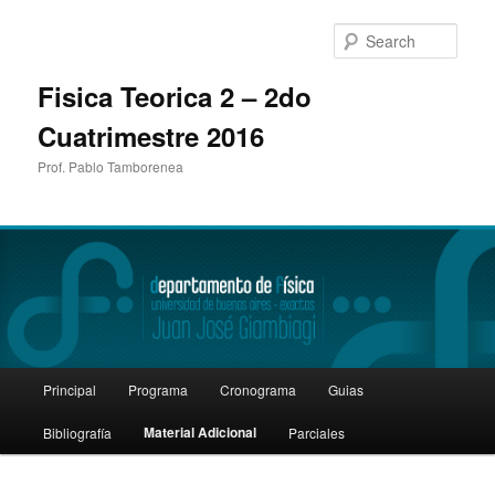
Sear
Fisica Teorica 2 – 2do
Cuatrimestre 2016
Prof. Pablo Tamborenea
Main
Principal
Programa
Cronograma
Guias
Skip
menu
Material Adicional
Bibliografía
Parciales
to
primary