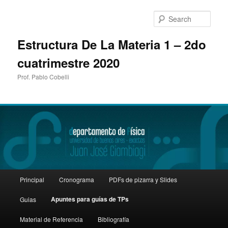
Sear
Estructura De La Materia 1 – 2do
cuatrimestre 2020
Prof. Pablo Cobelli
Main
Principal
Cronograma
PDFs de pizarra y Slides
Skip
menu
Apuntes para guías de TPs
Guias
to
Material de Referencia
Bibliografía
primary