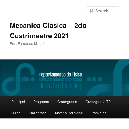
Sear
Mecanica Clasica – 2do
Cuatrimestre 2021
Prof. Fernando Minotti
Main
Principal
Programa
Cronograma
Cronograma TP
Skip
menu
Guias
Bibliografía
Material Adicional
Parciales
to
primary