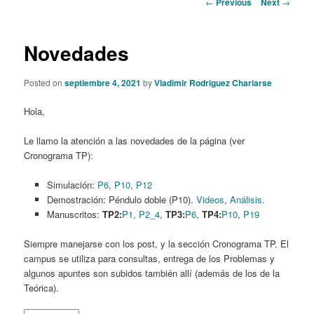
Post
←
Previous
Next
→
navigation
content
Novedades
Posted on
septiembre 4, 2021
by
Vladimir Rodriguez Chariarse
Hola,
Le llamo la atención a las novedades de la página (ver
Cronograma TP):
Simulación:
P6
,
P10
,
P12
Demostración: Péndulo doble (P10).
Videos
,
Análisis
.
Manuscritos:
TP2:
P1
,
P2_4
,
TP3:
P6
,
TP4:
P10
,
P19
Siempre manejarse con los post, y la sección Cronograma TP. El
campus se utiliza para consultas, entrega de los Problemas y
algunos apuntes son subidos también allí (además de los de la
Teórica).