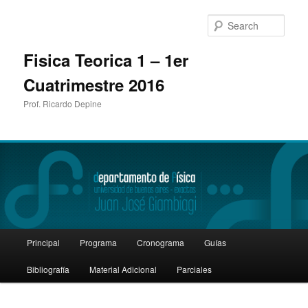
Sear
Fisica Teorica 1 – 1er
Cuatrimestre 2016
Prof. Ricardo Depine
Main
Principal
Programa
Cronograma
Guías
Skip
menu
Bibliografía
Material Adicional
Parciales
to
primary